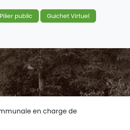
Pilier public
Guichet Virtuel
act
Prendre rendez-vous
Location
 communale en charge de